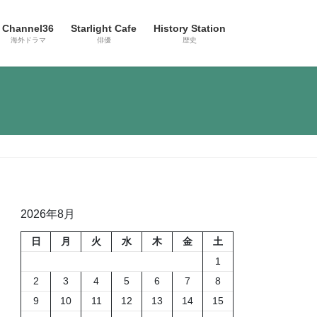
Channel36
Starlight Cafe
History Station
海外ドラマ
俳優
歴史
2026年8月
日
月
火
水
木
金
土
1
2
3
4
5
6
7
8
9
10
11
12
13
14
15