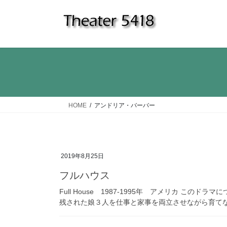
コ
ナ
ン
ビ
テ
ゲ
ン
ー
ツ
シ
へ
ョ
ス
ン
キ
に
ッ
移
HOME
アンドリア・バーバー
プ
動
2019年8月25日
フルハウス
Full House 1987-1995年 アメリカ こ
残された娘３人を仕事と家事を両立させながら育てな