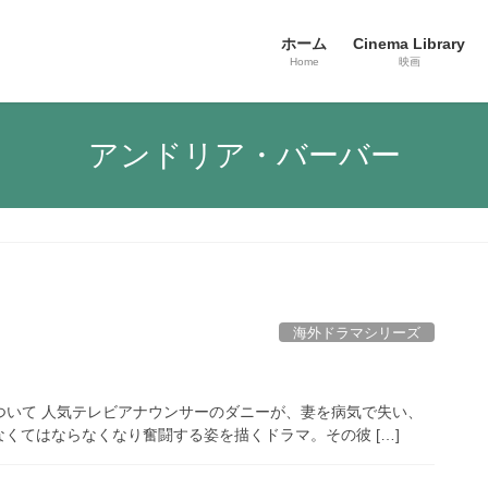
ホーム
Cinema Library
Home
映画
アンドリア・バーバー
海外ドラマシリーズ
のドラマについて 人気テレビアナウンサーのダニーが、妻を病気で失い、
くてはならなくなり奮闘する姿を描くドラマ。その彼 […]