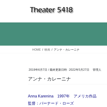
コ
ナ
ン
ビ
テ
ゲ
ン
ー
ツ
シ
へ
ョ
ス
ン
キ
に
ッ
移
HOME
映画
アンナ・カレーニナ
プ
動
2019年6月7日
/ 最終更新日時 :
2022年5月27日
管理人
アンナ・カレーニナ
Anna Karenina 1997年 アメリカ作品
監督：バーナード・ローズ