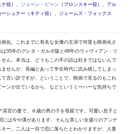
ニナ役）、
ジョーン・ビーン
（ブロンスキー役）、アル
カーシュナー（キティ役）、ジェームズ・フォックス
映画化。これまでに有名な女優の主演で何度も映画化さ
は35年のグレタ・ガルボ版と48年のヴィヴィアン・リ
ません。本当は、どうもこの手の話は好きではないんで
れませんが、長編とあって学生時代に読み残してしまっ
んて言い訳ですが、ということで、映画で見るのもこれ
ビーンが出ているから、などというミーハーな気持ちで
ア高官の妻で、８歳の男の子を母親です。可愛い息子と
間には今や溝があります。そんな美しい女盛りのアンナ
スキー。二人は一目で恋に落ちたとわかりますが、人妻