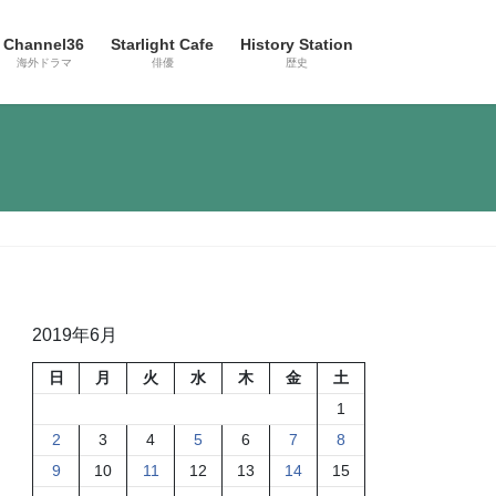
Channel36
Starlight Cafe
History Station
海外ドラマ
俳優
歴史
2019年6月
日
月
火
水
木
金
土
1
2
3
4
5
6
7
8
9
10
11
12
13
14
15