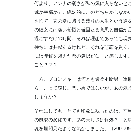
何より、アンナの弱さが私の気に入らないと
滅か幸福か」。絶対的にこのどちらかしなか
を捨て、真の愛に賭ける残りの人生という道
の彼女には潔い覚悟と確固たる意思と自信が
過ごすだけの時間、それは理想であっても現
持ちには共感するけれど、それを悲恋を貫く
には理解を超えた恋の選択だなーと感じます
こと？？？
一方、ブロンスキーは何とも優柔不断男。軍
ら…、って感じ。悪い男ではないが、女の気
しょうか？
それにしても、とても印象に残ったのは、前
の風貌の変化です。あの美しさは何処？ と
魂を垣間見たような気がしました。（2001/09/