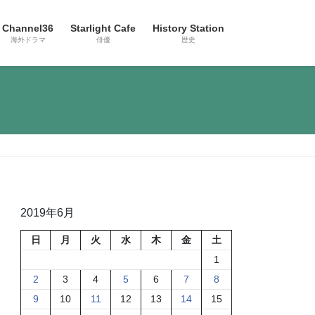
Channel36
Starlight Cafe
History Station
海外ドラマ
俳優
歴史
2019年6月
日
月
火
水
木
金
土
1
2
3
4
5
6
7
8
9
10
11
12
13
14
15