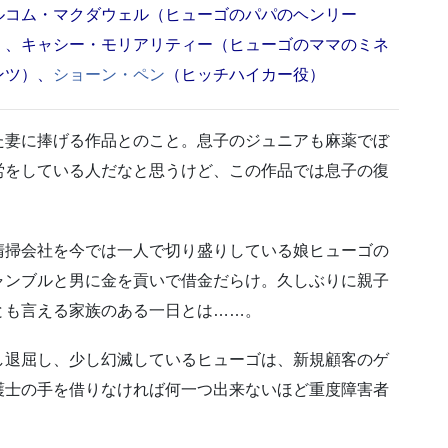
ルコム・マクダウェル（ヒューゴのパパのヘンリー
）、キャシー・モリアリティー（ヒューゴのママのミネ
ンツ）、
ショーン・ペン
（ヒッチハイカー役）
た妻に捧げる作品とのこと。息子のジュニアも麻薬でぼ
労をしている人だなと思うけど、この作品では息子の復
清掃会社を今では一人で切り盛りしている娘ヒューゴの
ャンブルと男に金を貢いで借金だらけ。久しぶりに親子
とも言える家族のある一日とは……。
し退屈し、少し幻滅しているヒューゴは、新規顧客のゲ
護士の手を借りなければ何一つ出来ないほど重度障害者
。