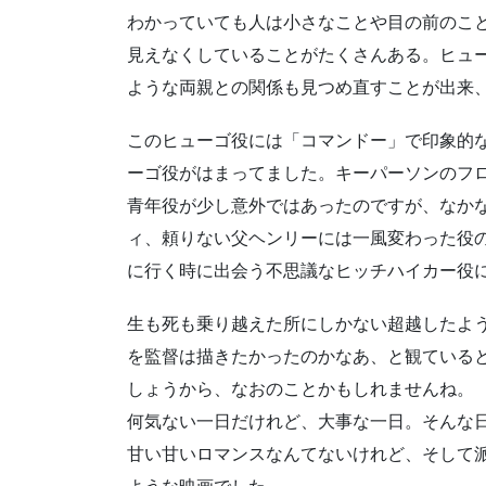
わかっていても人は小さなことや目の前のこ
見えなくしていることがたくさんある。ヒュ
ような両親との関係も見つめ直すことが出来
このヒューゴ役には「コマンドー」で印象的
ーゴ役がはまってました。キーパーソンのフ
青年役が少し意外ではあったのですが、なか
ィ、頼りない父ヘンリーには一風変わった役
に行く時に出会う不思議なヒッチハイカー役
生も死も乗り越えた所にしかない超越したよ
を監督は描きたかったのかなあ、と観ている
しょうから、なおのことかもしれませんね。
何気ない一日だけれど、大事な一日。そんな
甘い甘いロマンスなんてないけれど、そして