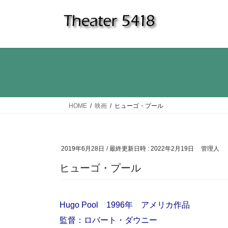
コ
ナ
ン
ビ
テ
ゲ
ン
ー
ツ
シ
へ
ョ
ス
ン
キ
に
ッ
移
HOME
映画
ヒューゴ・プール
プ
動
2019年6月28日
/ 最終更新日時 :
2022年2月19日
管理人
ヒューゴ・プール
Hugo Pool 1996年 アメリカ作品
監督：ロバート・ダウニー