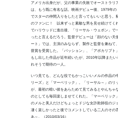
アメリカ出身だが、父の事業の失敗でオーストラリ
は、もう既に有名な話。映画デビュー後、1979年
でスターの仲間入りをしたと言ってもいいと思う。
のファンに！ 以来ずっと素敵な男を見せ続けてく
でハリウッドに進出後、「リーサル・ウェポン」で
ったと言えるだろう。監督デビューは「顔のない天
ート」では、主演のみならず、製作と監督を兼ねて
督賞を受賞した。「パッション」、「アポカリプト
もし出した作品が近年続いたが、2010年以降また
れそうで期待の一人。
いつ見ても、どんな役でもかっこいいメルの作品の
リーズ」と「マーベリック」。「リーサル～」のリ
が、最初の暗い彼をあらためて見てみるとやんちゃ
のとしても毎回楽しませてくれた。「マーベリック
のメルと美人だけどちょっとドジな女詐欺師役のジ
凄く楽しかったと後でコメントしている二人のその
あ～。（2010/03/16）