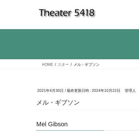
コ
ナ
ン
ビ
テ
ゲ
ン
ー
ツ
シ
へ
ョ
ス
ン
キ
に
ッ
移
HOME
スター
メル・ギブソン
プ
動
2021年4月30日
/ 最終更新日時 :
2024年10月22日
管理人
メル・ギブソン
Mel Gibson