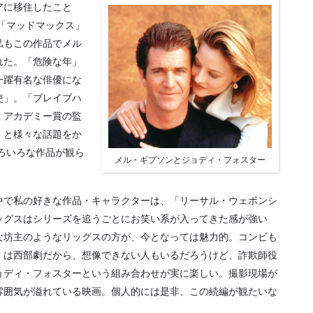
アに移住したこと
の「マッドマックス」
私もこの作品でメル
れた。「危険な年」
一躍有名な俳優にな
使」。「ブレイブハ
、アカデミー賞の監
」と様々な話題をか
いろいろな作品が観ら
メル・ギブソンとジョディ・フォスター
中で私の好きな作品・キャラクターは、「リーサル・ウェポンシ
ッグスはシリーズを追うごとにお笑い系が入ってきた感が強い
な坊主のようなリッグスの方が、今となっては魅力的。コンビも
」は西部劇だから、想像できない人もいるだろうけど、詐欺師役
ョディ・フォスターという組み合わせが実に楽しい。撮影現場が
雰囲気が溢れている映画。個人的には是非、この続編が観たいな